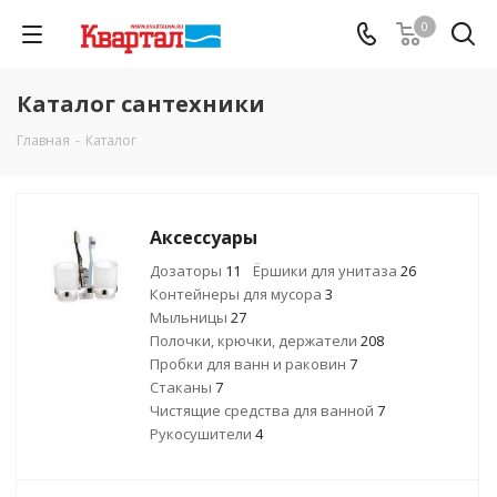
0
Каталог сантехники
Главная
-
Каталог
Аксессуары
Дозаторы
11
Ёршики для унитаза
26
Контейнеры для мусора
3
Мыльницы
27
Полочки, крючки, держатели
208
Пробки для ванн и раковин
7
Стаканы
7
Чистящие средства для ванной
7
Рукосушители
4