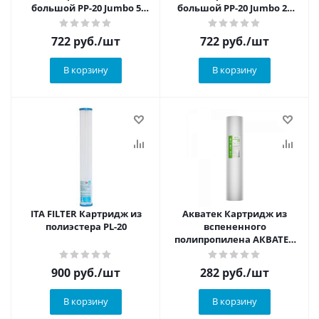
большой PP-20 Jumbo 5
большой PP-20 Jumbo 20
микрон
микрон
722
руб.
/шт
722
руб.
/шт
В корзину
В корзину
ITA FILTER Картридж из
Акватек Картридж из
полиэстера PL-20
вспененного
полипропилена АКВАТЕК
ЭКО 10"BB для хол воды 20
мкм
900
руб.
/шт
282
руб.
/шт
В корзину
В корзину