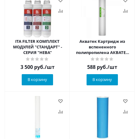
ITA FILTER КОМПЛЕКТ
Акватек Картридж из
МОДУЛЕЙ "СТАНДАРТ" -
вспененного
СЕРИЯ "НЕВА"
полипропилена АКВАТЕК
ЭКО 20" BB для хол воды
10 мкм
3 500
руб.
/шт
588
руб.
/шт
В корзину
В корзину