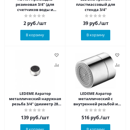
резиновая 3/4" (для
пластмассовый для
счетчиков воды и
стенда 3/4"
подключения смесителя)
2
руб.
/шт
39
руб.
/шт
В корзину
В корзину
LEDEME Аэратор
LEDEME Аэратор
металлический наружная
металлический с
резьба 3/4" (диаметр 28
внутренней резьбой и
мм)
функцией регулирования
расхода воды
139
руб.
/шт
516
руб.
/шт
В корзину
В корзину