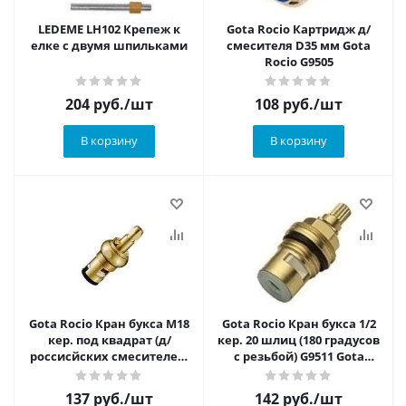
LEDEME LН102 Крепеж к
Gota Rocio Картридж д/
елке с двумя шпильками
смесителя D35 мм Gota
Rocio G9505
204
руб.
/шт
108
руб.
/шт
В корзину
В корзину
Gota Rocio Кран букса М18
Gota Rocio Кран букса 1/2
кер. под квадрат (д/
кер. 20 шлиц (180 градусов
россисйских смесителей)
с резьбой) G9511 Gota
Gota Rocio G9512 (51-2)
Rocio 1/50/500 (51-1)
137
руб.
/шт
142
руб.
/шт