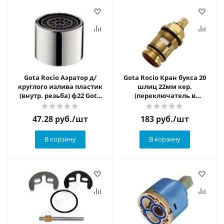
Gota Rocio Аэратор д/
Gota Rocio Кран букса 20
круглого излива пластик
шлиц 22мм кер.
(внутр. резьба) ф22 Gota
(переключатель в
Rocio G9701
корпусе) G9513 Gota Rocio
47.28
руб.
/шт
183
руб.
/шт
В корзину
В корзину