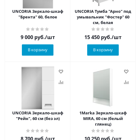
UNCORIA Зеркало-шкаф
UNCORIA Тумба "Арно" под
"Брента" 60, белое
умывальник "Фостер" 60
см, белая
9 000
руб.
/шт
15 450
руб.
/шт
В корзину
В корзину
UNCORIA Зеркало-шкаф
1Marka Зеркало-шкаф
"Рейн", 60 см (без эл)
MIRA, 60 см (белый
глянец)
8 700
руб.
/шт
10 250
руб.
/шт