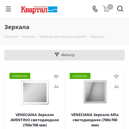
0
Зеркала
Главная
-
Каталог
-
Мебель для ванных комнат
-
Зеркала
Фильтр
НОВИНКА
НОВИНКА
VENECIANA Зеркало
VENECIANA Зеркало Allia
AVENTINO светодиодное
светодиодное (700х700
(750х700 мм)
мм)