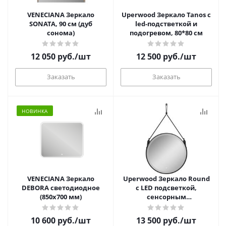
VENECIANA Зеркало
Uperwood Зеркало Tanos с
SONATA, 90 см (дуб
led-подстветкой и
сонома)
подогревом, 80*80 см
12 050
руб.
/шт
12 500
руб.
/шт
Заказать
Заказать
НОВИНКА
VENECIANA Зеркало
Uperwood Зеркало Round
DEBORA светодиодное
с LED подсветкой,
(850х700 мм)
сенсорным
выключателем и черным
ременем (D=65 см)
10 600
руб.
/шт
13 500
руб.
/шт