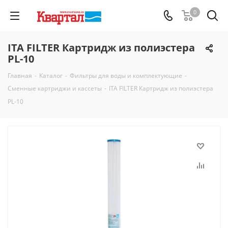
0
ITA FILTER Картридж из полиэстера
PL-10
Главная
-
Каталог
-
Фильтры для воды и комплектующие
-
Сменные картриджи и кассеты
-
ITA FILTER Картридж из полиэстера
PL-10