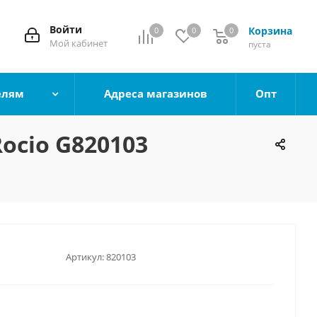
Войти
Корзина
0
0
0
0
Мой кабинет
пуста
елям
Адреса магазинов
Опт
ocio G820103
Артикул:
820103