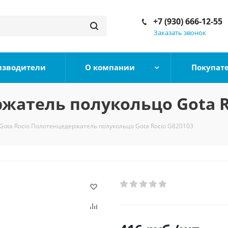
+7 (930) 666-12-55
Заказать звонок
изводители
О компании
Покупат
ржатель полукольцо Gota R
Gota Rocio Полотенцедержатель полукольцо Gota Rocio G820103