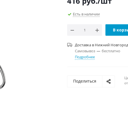
416
руб.
/шт
Есть в наличии
В корз
Доставка в
Нижний Новгоро
Самовывоз
—
бесплатно
Подробнее
Ц
Поделиться
о