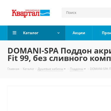
Каталог
Акции
Про
DOMANI-SPA Поддон акри
Fit 99, без сливного ком
Главная
-
Каталог
-
Душевые кабины
-
Поддоны
-
DOMANI-SPA По