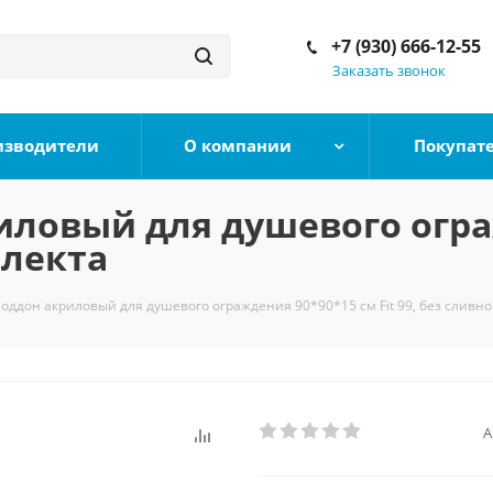
+7 (930) 666-12-55
Заказать звонок
изводители
О компании
Покупат
ловый для душевого огра
плекта
ддон акриловый для душевого ограждения 90*90*15 см Fit 99, без сливно
А