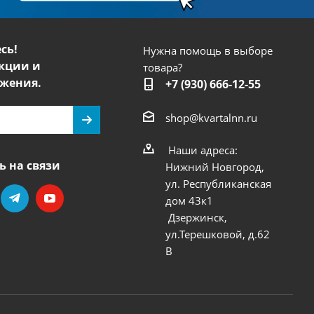
сь!
Нужна помощь в выборе
кции и
товара?
жения.
+7 (930) 666-12-55
shop@kvartalnn.ru
Наши адреса:
ь на связи
Нижний Новгород,
ул. Республиканская
дом 43к1
Дзержинск,
ул.Терешковой, д.62
В