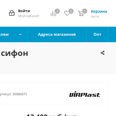
Войти
Корзина
0
0
0
0
Мой кабинет
пуста
елям
Адреса магазинов
Опт
 сифон
ртикул:
30986875