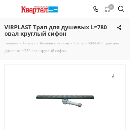
0
VIRPLAST Трап для душевых L=780
овал круглый сифон
Главная
-
Каталог
-
Душевые кабины
-
Трапы
-
VIRPLAST Трап для
душевых L=780 овал круглый сифон