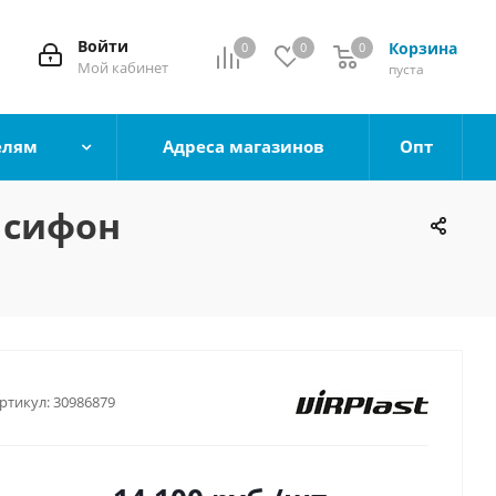
Войти
Корзина
0
0
0
0
Мой кабинет
пуста
елям
Адреса магазинов
Опт
 сифон
ртикул:
30986879