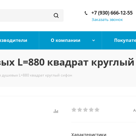
+7 (930) 666-12-55
Заказать звонок
изводители
О компании
Покупат
вых L=880 квадрат круглый
я душевых L=880 квадрат круглый сифон
А
Характеристики