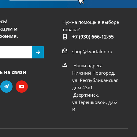
сь!
Нужна помощь в выборе
кции и
товара?
жения.
+7 (930) 666-12-55
shop@kvartalnn.ru
Наши адреса:
ь на связи
Нижний Новгород,
ул. Республиканская
дом 43к1
Дзержинск,
ул.Терешковой, д.62
В