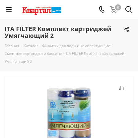
0
ITA FILTER Комплект картриджей
Умягчающий 2
Главная
-
Каталог
-
Фильтры для воды и комплектующие
-
Сменные картриджи и кассеты
-
ITA FILTER Комплект картриджей
Умягчающий 2