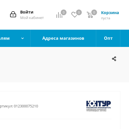
Войти
Корзина
0
0
0
0
Мой кабинет
пуста
елям
Адреса магазинов
Опт
ртикул:
012300075210