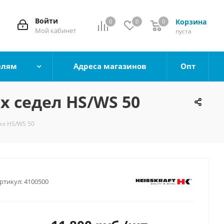
Войти
Корзина
0
0
0
0
Мой кабинет
пуста
елям
Адреса магазинов
Опт
х седел HS/WS 50
ел HS/WS 50
ртикул:
4100500