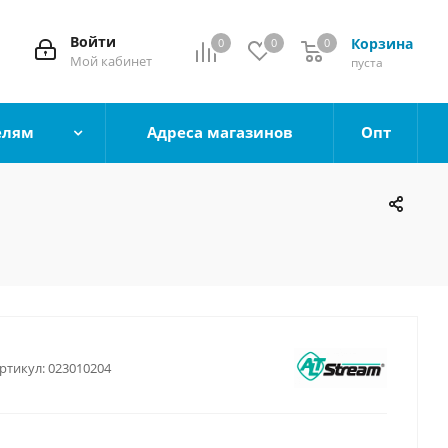
Войти
Корзина
0
0
0
0
Мой кабинет
пуста
елям
Адреса магазинов
Опт
ртикул:
023010204