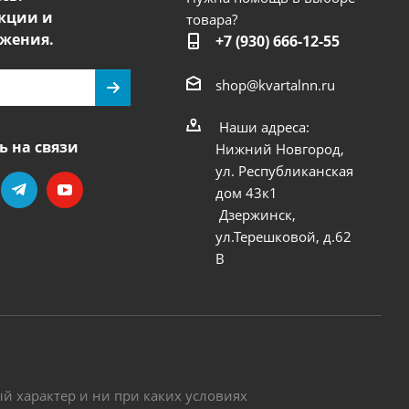
кции и
товара?
жения.
+7 (930) 666-12-55
shop@kvartalnn.ru
Наши адреса:
ь на связи
Нижний Новгород,
ул. Республиканская
дом 43к1
Дзержинск,
ул.Терешковой, д.62
В
 характер и ни при каких условиях