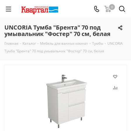
0
UNCORIA Тумба "Брента" 70 под
умывальник "Фостер" 70 см, белая
Главная
-
Каталог
-
Мебель для ванных комнат
-
Тумбы
-
UNCORIA
Тумба "Брента" 70 под умывальник "Фостер" 70 см, белая