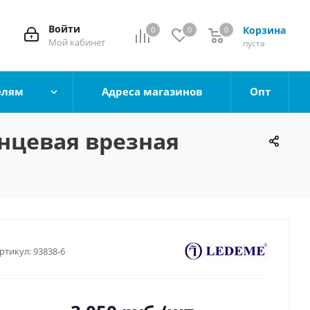
Войти
Корзина
0
0
0
0
Мой кабинет
пуста
елям
Адреса магазинов
Опт
нцевая врезная
ртикул:
93838-6