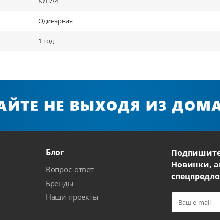
КИТАЙ
Одинарная
1 год
Блог
Подпишите
Новинки, а
Вопрос-ответ
спецпредло
Бренды
Наши проекты