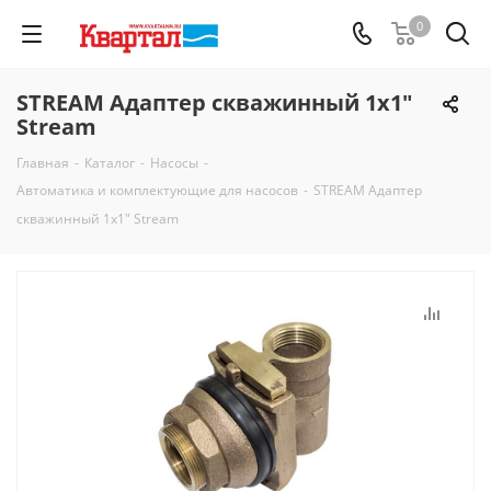
0
STREAM Адаптер скважинный 1х1"
Stream
Главная
-
Каталог
-
Насосы
-
Автоматика и комплектующие для насосов
-
STREAM Адаптер
скважинный 1х1" Stream