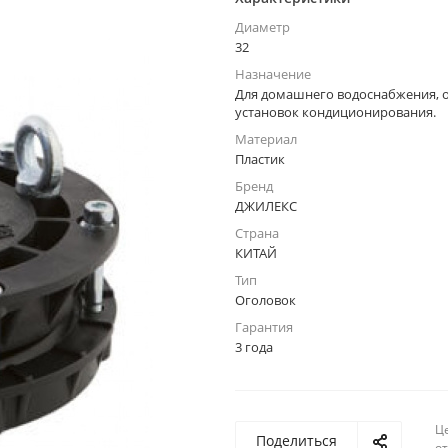
Диаметр
32
Назначение
Для домашнего водоснабжения, 
установок кондиционирования.
Материал
Пластик
Бренд
ДЖИЛЕКС
Страна
КИТАЙ
Тип
Оголовок
Гарантия
3 года
Ц
Поделиться
о