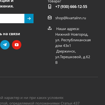
кции и
товара?
жения.
+7 (930) 666-12-55
shop@kvartalnn.ru
Наши адреса:
ь на связи
Нижний Новгород,
ул. Республиканская
дом 43к1
Дзержинск,
ул.Терешковой, д.62
В
 характер и ни при каких условиях
ертой, определяемой положениями Статьи 437