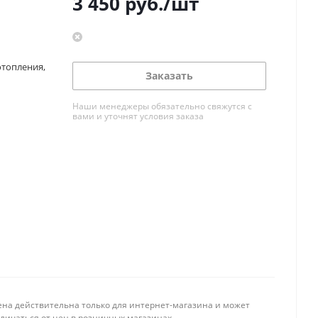
3 450
руб.
/шт
отопления,
Заказать
Наши менеджеры обязательно свяжутся с
вами и уточнят условия заказа
ена действительна только для интернет-магазина и может
тличаться от цен в розничных магазинах