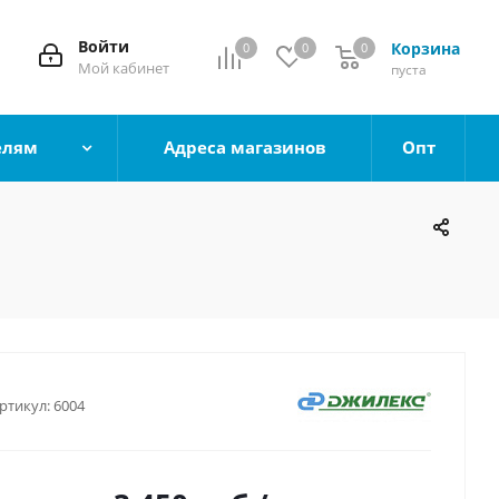
Войти
Корзина
0
0
0
0
Мой кабинет
пуста
елям
Адреса магазинов
Опт
ртикул:
6004