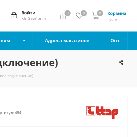
Войти
Корзина
0
0
0
0
Мой кабинет
пуста
елям
Адреса магазинов
Опт
одключение)
овое подключение)
ртикул:
484