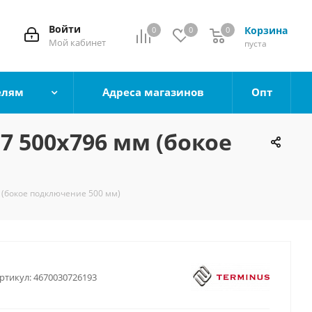
Войти
Корзина
0
0
0
0
Мой кабинет
пуста
елям
Адреса магазинов
Опт
7 500х796 мм (бокое
 (бокое подключение 500 мм)
ртикул:
4670030726193