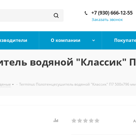
+7 (930) 666-12-55
Заказать звонок
изводители
О компании
Покупат
тель водяной "Классик" П
дяные
-
Terminus Полотенцесушитель водяной "Классик" П7 500х796 мм
А