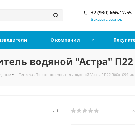
+7 (930) 666-12-55
Заказать звонок
изводители
О компании
Покупат
ель водяной "Астра" П22 5
дяные
-
Terminus Полотенцесушитель водяной "Астра" П22 500х1096 мм (
А