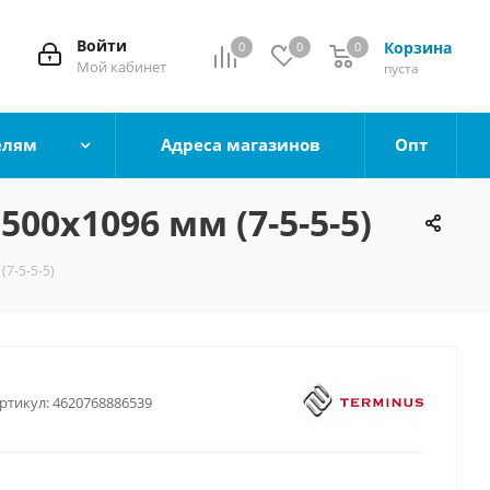
Войти
Корзина
0
0
0
0
Мой кабинет
пуста
елям
Адреса магазинов
Опт
00х1096 мм (7-5-5-5)
7-5-5-5)
ртикул:
4620768886539