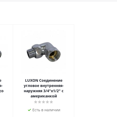
е
LUXON Соединение
я-
угловое внутренняя-
со
наружняя 3/4"х1/2" с
американкой
Есть в наличии