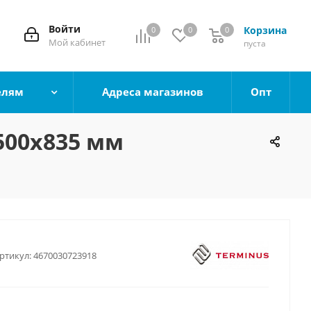
Войти
Корзина
0
0
0
0
Мой кабинет
пуста
елям
Адреса магазинов
Опт
500х835 мм
ртикул:
4670030723918