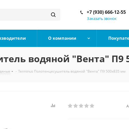
+7 (930) 666-12-55
Заказать звонок
изводители
О компании
Покупат
тель водяной "Вента" П9 
дяные
-
Terminus Полотенцесушитель водяной "Вента" П9 500х835 мм
А