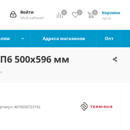
Войти
Корзина
0
0
0
0
Мой кабинет
пуста
елям
Адреса магазинов
Опт
П6 500х596 мм
мм
ртикул:
4670030723192