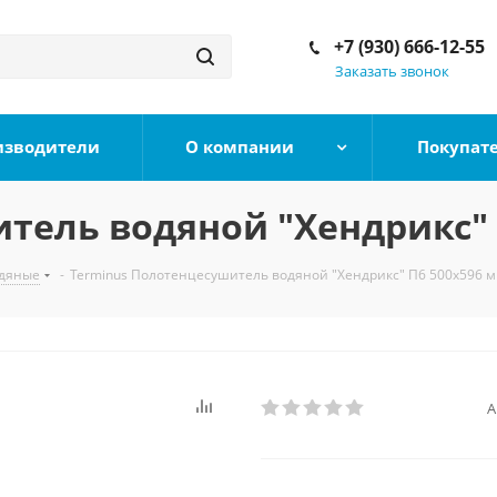
+7 (930) 666-12-55
Заказать звонок
изводители
О компании
Покупат
тель водяной "Хендрикс" 
дяные
-
Terminus Полотенцесушитель водяной "Хендрикс" П6 500х596 
А