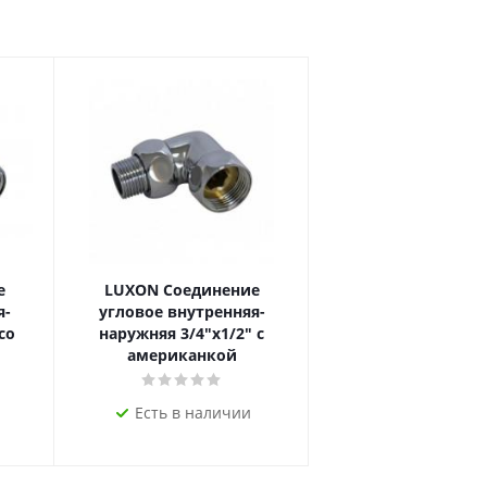
е
LUXON Соединение
я-
угловое внутренняя-
со
наружняя 3/4"х1/2" с
американкой
Есть в наличии