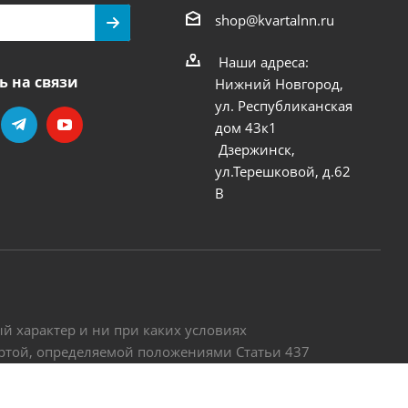
shop@kvartalnn.ru
Наши адреса:
ь на связи
Нижний Новгород,
ул. Республиканская
дом 43к1
Дзержинск,
ул.Терешковой, д.62
В
 характер и ни при каких условиях
ертой, определяемой положениями Статьи 437