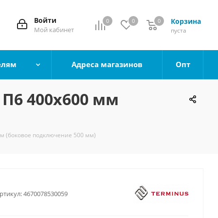
Войти
Корзина
0
0
0
0
Мой кабинет
пуста
елям
Адреса магазинов
Опт
П6 400х600 мм
м (боковое подключение 500 мм)
ртикул:
4670078530059