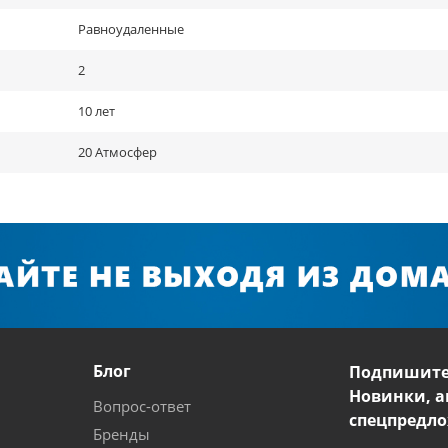
Равноудаленные
2
10 лет
20 Атмосфер
Блог
Подпишите
Новинки, а
Вопрос-ответ
спецпредло
Бренды