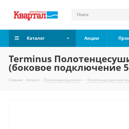
Каталог
Акции
Про
Terminus Полотенцесуши
(боковое подключение 5
Главная
-
Каталог
-
Полотенцесушители
-
Полотенцесушители во