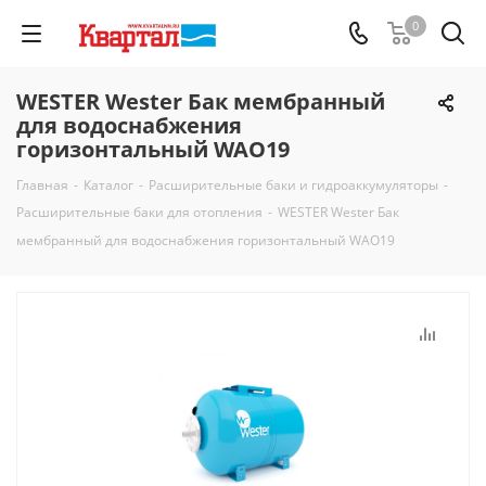
0
WESTER Wester Бак мембранный
для водоснабжения
горизонтальный WAO19
Главная
-
Каталог
-
Расширительные баки и гидроаккумуляторы
-
Расширительные баки для отопления
-
WESTER Wester Бак
мембранный для водоснабжения горизонтальный WAO19