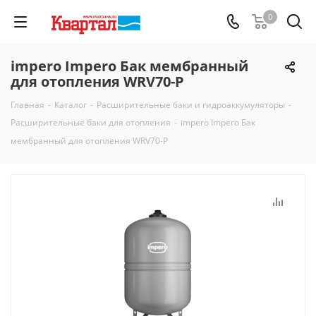
0
impero Impero Бак мембранный
для отопления WRV70-P
Главная
-
Каталог
-
Расширительные баки и гидроаккумуляторы
-
Расширительные баки для отопления
-
impero Impero Бак
мембранный для отопления WRV70-P