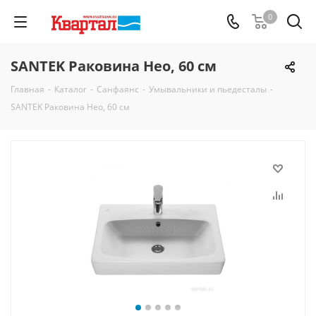
0
SANTEK Раковина Нео, 60 см
Главная
-
Каталог
-
Санфаянс
-
Умывальники и пьедесталы
-
SANTEK Раковина Нео, 60 см