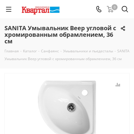
0
SANITA Умывальник Веер угловой с
хромированным обрамлением, 36
см
Главная
-
Каталог
-
Санфаянс
-
Умывальники и пьедесталы
-
SANITA
Умывальник Веер угловой с хромированным обрамлением, 36 см