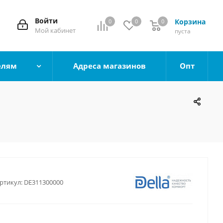
Войти
Корзина
0
0
0
0
Мой кабинет
пуста
елям
Адреса магазинов
Опт
ртикул:
DE311300000