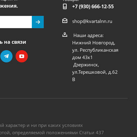
жения.
+7 (930) 666-12-55
shop@kvartalnn.ru
Наши адреса:
ь на связи
Нижний Новгород,
ул. Республиканская
дом 43к1
Дзержинск,
ул.Терешковой, д.62
В
 характер и ни при каких условиях
ертой, определяемой положениями Статьи 437