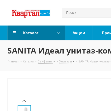
Каталог
Акции
Про
SANITA Идеал унитаз-ко
Главная
-
Каталог
-
Санфаянс
-
Унитазы
-
SANITA Идеал унитаз