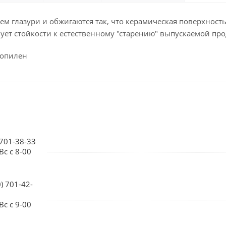
м глазури и обжигаются так, что керамическая поверхност
вует стойкости к естественному "старению" выпускаемой пр
ропилен
 701-38-33
Вс с 8-00
0) 701-42-
Вс с 9-00