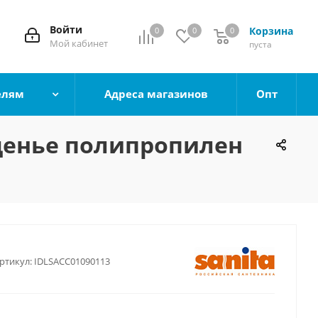
Войти
Корзина
0
0
0
0
Мой кабинет
пуста
елям
Адреса магазинов
Опт
иденье полипропилен
ртикул:
IDLSACC01090113