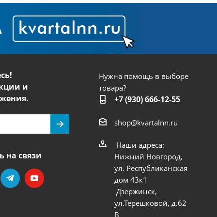
сь!
Нужна помощь в выборе
кции и
товара?
жения.
+7 (930) 666-12-55
shop@kvartalnn.ru
Наши адреса:
ь на связи
Нижний Новгород,
ул. Республиканская
дом 43к1
Дзержинск,
ул.Терешковой, д.62
В