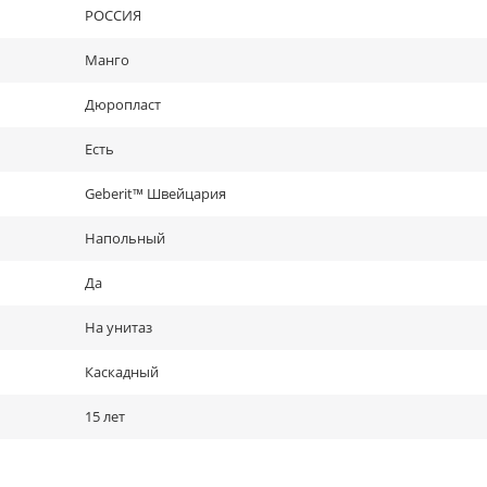
РОССИЯ
Манго
Дюропласт
Есть
Geberit™ Швейцария
Напольный
Да
На унитаз
Каскадный
15 лет