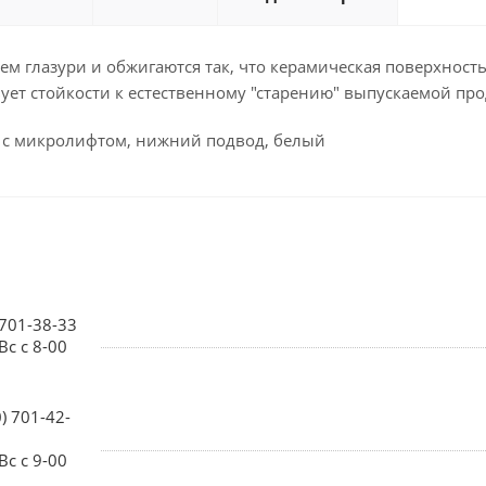
м глазури и обжигаются так, что керамическая поверхност
вует стойкости к естественному "старению" выпускаемой пр
т с микролифтом, нижний подвод, белый
 701-38-33
Вс с 8-00
0) 701-42-
Вс с 9-00