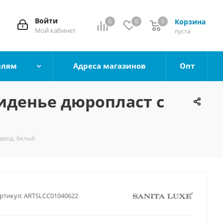
Войти
Корзина
0
0
0
0
Мой кабинет
пуста
елям
Адреса магазинов
Опт
сиденье дюропласт с
двод, белый
ртикул:
ARTSLCC01040622