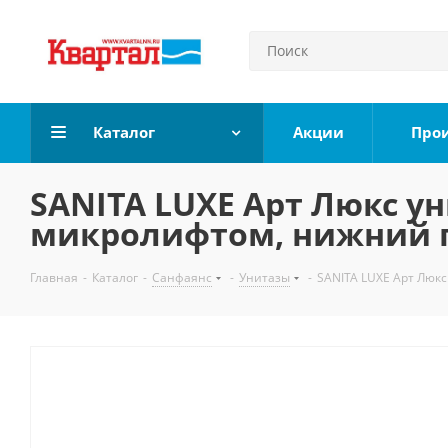
Каталог
Акции
Про
SANITA LUXE Арт Люкс ун
микролифтом, нижний 
Главная
-
Каталог
-
Санфаянс
-
Унитазы
-
SANITA LUXE Арт Люкс