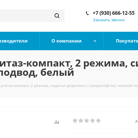
+7 (930) 666-12-55
Заказать звонок
изводители
О компании
Покупат
итаз-компакт, 2 режима, 
подвод, белый
 унитаз-компакт, 2 режима, сиденье дюропласт с микролифтом, нижний по
А