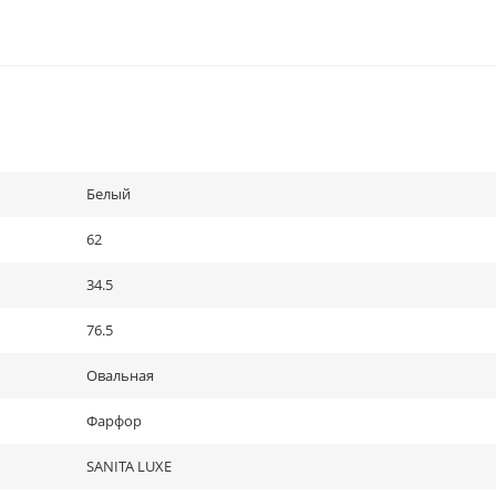
Белый
62
34.5
76.5
Овальная
Фарфор
SANITA LUXE