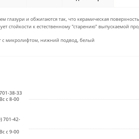
м глазури и обжигаются так, что керамическая поверхност
вует стойкости к естественному "старению" выпускаемой пр
ст с микролифтом, нижний подвод, белый
 701-38-33
Вс с 8-00
0) 701-42-
Вс с 9-00