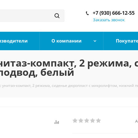
+7 (930) 666-12-55
Заказать звонок
изводители
О компании
Покупат
нитаз-компакт, 2 режима,
подвод, белый
с унитаз-компакт, 2 режима, сиденье дюропласт с микролифтом, нижний п
А