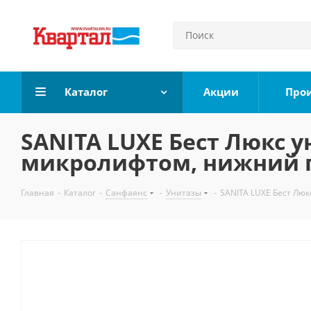
Каталог
Акции
Про
SANITA LUXE Бест Люкс у
микролифтом, нижний 
Главная
-
Каталог
-
Санфаянс
-
Унитазы
-
SANITA LUXE Бест Люк