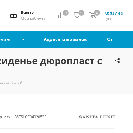
Войти
Корзина
0
0
0
0
Мой кабинет
пуста
елям
Адреса магазинов
Опт
 сиденье дюропласт с
одвод, белый
ртикул:
BSTSLCC04020522