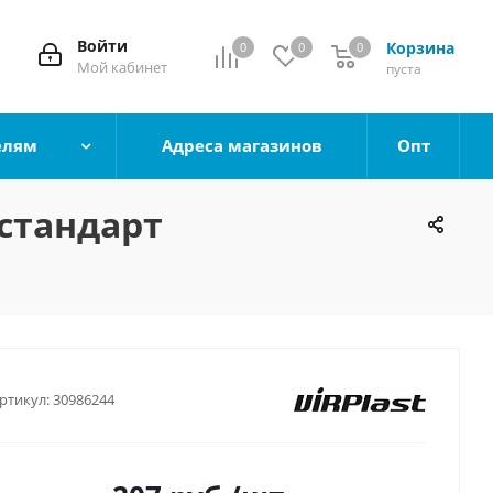
Войти
Корзина
0
0
0
0
Мой кабинет
пуста
елям
Адреса магазинов
Опт
 стандарт
ртикул:
30986244