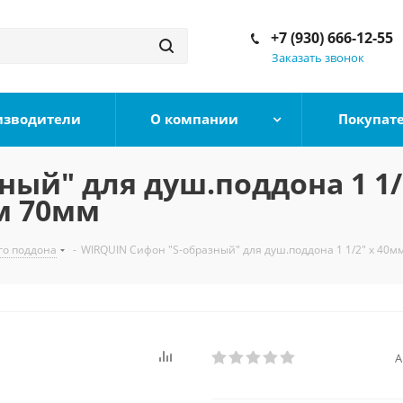
+7 (930) 666-12-55
Заказать звонок
изводители
О компании
Покупат
ый" для душ.поддона 1 1/
м 70мм
го поддона
-
WIRQUIN Сифон "S-образный" для душ.поддона 1 1/2" х 4
А