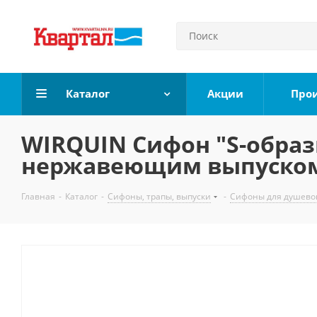
Каталог
Акции
Про
WIRQUIN Сифон "S-образн
нержавеющим выпуско
Главная
-
Каталог
-
Сифоны, трапы, выпуски
-
Сифоны для душево