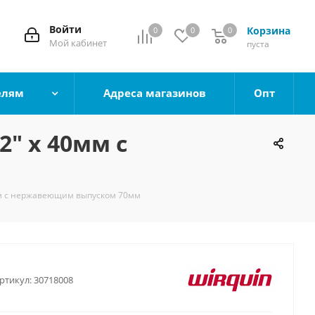
Войти
Корзина
0
0
0
0
Мой кабинет
пуста
елям
Адреса магазинов
Опт
2" х 40мм с
0мм с нержавеющим выпуском 70мм
ртикул:
30718008