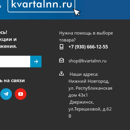
сь!
Нужна помощь в выборе
кции и
товара?
жения.
+7 (930) 666-12-55
shop@kvartalnn.ru
Наши адреса:
ь на связи
Нижний Новгород,
ул. Республиканская
дом 43к1
Дзержинск,
ул.Терешковой, д.62
В