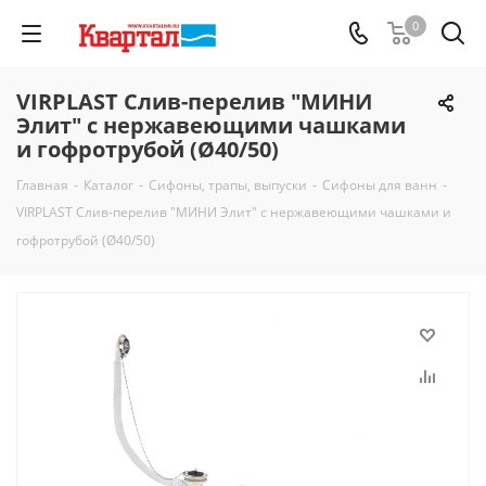
0
VIRPLAST Слив-перелив "МИНИ
Элит" с нержавеющими чашками
и гофротрубой (Ø40/50)
Главная
-
Каталог
-
Сифоны, трапы, выпуски
-
Сифоны для ванн
-
VIRPLAST Слив-перелив "МИНИ Элит" с нержавеющими чашками и
гофротрубой (Ø40/50)