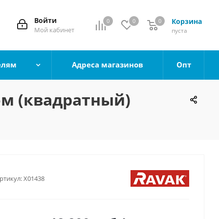
Войти
Корзина
0
0
0
0
Мой кабинет
пуста
елям
Адреса магазинов
Опт
м (квадратный)
ртикул:
X01438