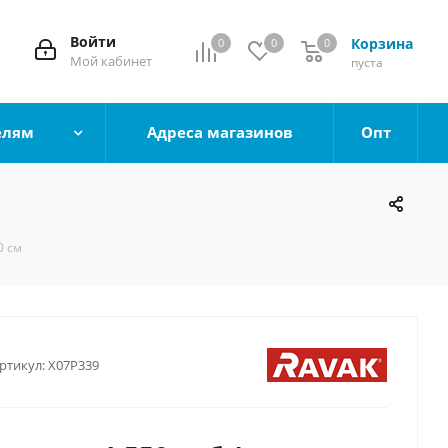
Войти
Корзина
0
0
0
0
Мой кабинет
пуста
елям
Адреса магазинов
Опт
0 см
ртикул:
X07P339