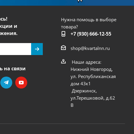
сь!
Нужна помощь в выборе
кции и
товара?
жения.
+7 (930) 666-12-55
shop@kvartalnn.ru
Наши адреса:
ь на связи
Нижний Новгород,
ул. Республиканская
дом 43к1
Дзержинск,
ул.Терешковой, д.62
В