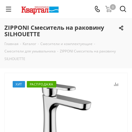
0
ZIPPONI Смеситель на раковину
SILHOUETTE
Главная
-
Каталог
-
Смесители и комплектующие
-
Смесители для умывальника
-
ZIPPONI Смеситель на раковину
SILHOUETTE
ХИТ
РАСПРОДАЖА