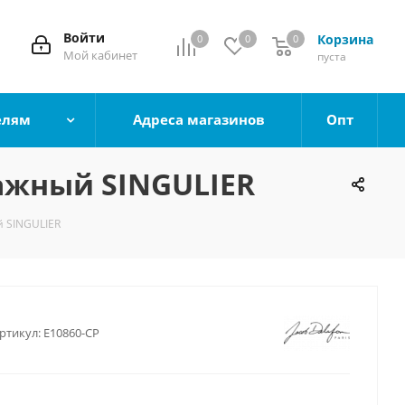
Войти
Корзина
0
0
0
0
Мой кабинет
пуста
елям
Адреса магазинов
Опт
ажный SINGULIER
 SINGULIER
ртикул:
E10860-CP