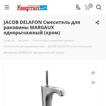
0
JACOB DELAFON Смеситель для
раковины MARGAUX
однорычажный (хром)
Главная
-
Каталог
-
Смесители и комплектующие
-
Смесители для умывальника
-
JACOB DELAFON Смеситель для
раковины MARGAUX однорычажный (хром)