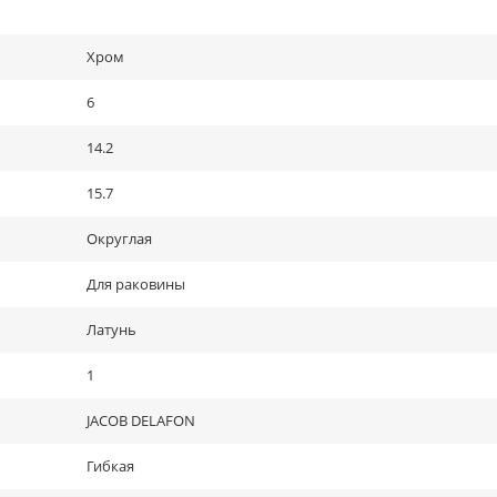
Хром
6
14.2
15.7
Округлая
Для раковины
Латунь
1
JACOB DELAFON
Гибкая