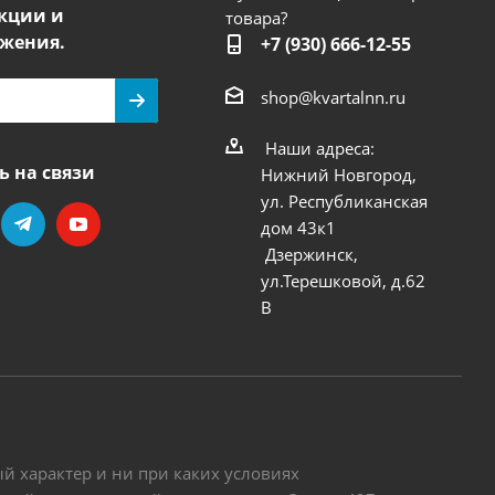
кции и
товара?
жения.
+7 (930) 666-12-55
shop@kvartalnn.ru
Наши адреса:
ь на связи
Нижний Новгород,
ул. Республиканская
дом 43к1
Дзержинск,
ул.Терешковой, д.62
В
 характер и ни при каких условиях