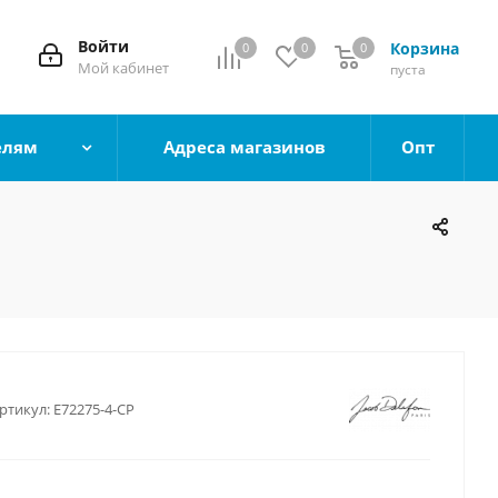
Войти
Корзина
0
0
0
0
Мой кабинет
пуста
елям
Адреса магазинов
Опт
ртикул:
E72275-4-CP