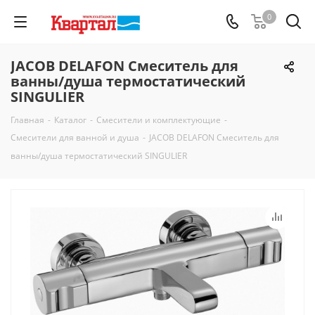
0
JACOB DELAFON Смеситель для
ванны/душа термостатический
SINGULIER
Главная
-
Каталог
-
Смесители и комплектующие
-
Смесители для ванной и душа
-
JACOB DELAFON Смеситель для
ванны/душа термостатический SINGULIER