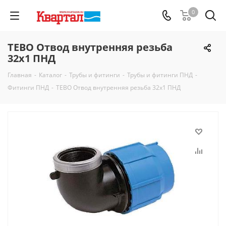
0
TEBO Отвод внутренняя резьба
32х1 ПНД
Главная
-
Каталог
-
Трубы и фитинги
-
Трубы и фитинги ПНД
-
Фитинги ПНД
-
TEBO Отвод внутренняя резьба 32х1 ПНД