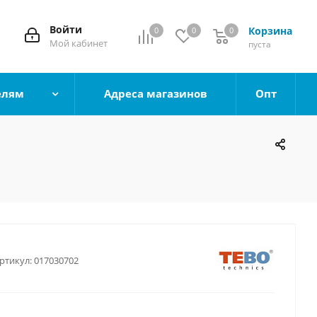
Войти
Корзина
0
0
0
0
Мой кабинет
пуста
елям
Адреса магазинов
Опт
ртикул:
017030702