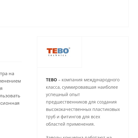
тра на
TEBO
– компания международного
именением
класса, суммировавшая наиболее
я
успешный опыт
ользовать
предшественников для создания
ссионная
высококачественных пластиковых
труб и фитингов для всех
областей применения.
Заводы концерна работают на