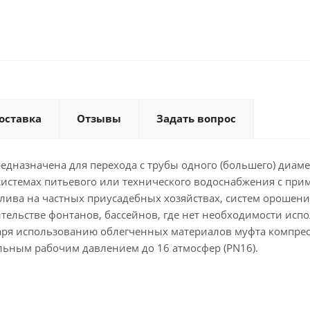
оставка
Отзывы
Задать вопрос
дназначена для перехода с трубы одного (большего) диаме
 системах питьевого или технического водоснабжения с пр
лива на частных приусадебных хозяйствах, систем орошени
оительстве фонтанов, бассейнов, где нет необходимости исп
даря использованию облегченных материалов муфта компре
льным рабочим давлением до 16 атмосфер (PN16).