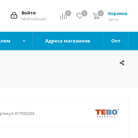
Войти
Корзина
0
0
0
0
Мой кабинет
пуста
елям
Адреса магазинов
Опт
ртикул:
017030203