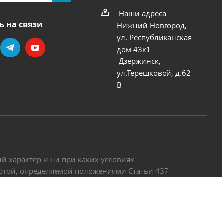
Наши адреса:
ь на связи
Нижний Новгород,
ул. Республиканская
дом 43к1
Дзержинск,
ул.Терешковой, д.62
В
 характер и ни при каких условиях
ертой, определяемой положениями Статьи 437