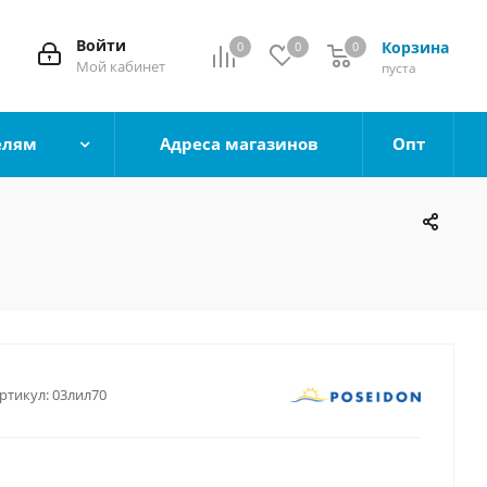
Войти
Корзина
0
0
0
0
Мой кабинет
пуста
елям
Адреса магазинов
Опт
ртикул:
03лил70