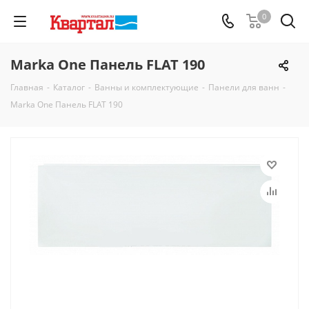
0
Marka One Панель FLAT 190
Главная
-
Каталог
-
Ванны и комплектующие
-
Панели для ванн
-
Marka One Панель FLAT 190