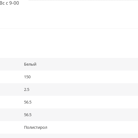
Вс с 9-00
Белый
150
2.5
56.5
56.5
Полистирол