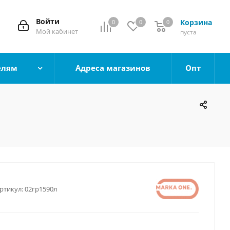
Войти
Корзина
0
0
0
0
Мой кабинет
пуста
елям
Адреса магазинов
Опт
ртикул:
02гр1590л