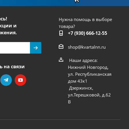
сь!
Нужна помощь в выборе
кции и
товара?
жения.
+7 (930) 666-12-55
shop@kvartalnn.ru
Наши адреса:
ь на связи
Нижний Новгород,
ул. Республиканская
дом 43к1
Дзержинск,
ул.Терешковой, д.62
В