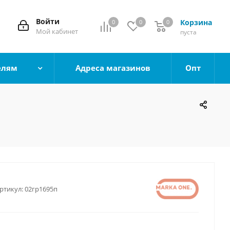
Войти
Корзина
0
0
0
0
Мой кабинет
пуста
елям
Адреса магазинов
Опт
ртикул:
02гр1695п