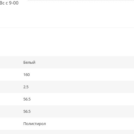
Вс с 9-00
Белый
160
2.5
56.5
56.5
Полистирол